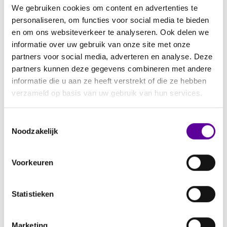
We gebruiken cookies om content en advertenties te
MaatWijs trad op als inhoudelijk partner voor
personaliseren, om functies voor social media te bieden
Het GVB, met als meerwaarde het verbinden
en om ons websiteverkeer te analyseren. Ook delen we
van strategische portefeuillesturing aan
informatie over uw gebruik van onze site met onze
maatschappelijke behoeften. Onze aanpak was
partners voor social media, adverteren en analyse. Deze
integraal, data-gedreven én mensgericht. Met
partners kunnen deze gegevens combineren met andere
informatie die u aan ze heeft verstrekt of die ze hebben
dit plan heeft de gemeente Leiden een stevig
verzameld op basis van uw gebruik van hun services.
fundament gelegd voor toekomstbestendige en
doelmatige vastgoedkeuzes.
Toestemmingsselectie
Noodzakelijk
Voorkeuren
Statistieken
Marketing