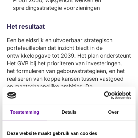
Proof 2050, wijkgericht werken en
spreidingsstrategie voorzieningen
Het resultaat
Een beleidsrijk en uitvoerbaar strategisch
portefeuilleplan dat inzicht biedt in de
ontwikkelopgave tot 2039. Het plan ondersteunt
Het GVB bij het prioriteren van investeringen,
het formuleren van gebouwstrategieën, en het
realiseren van koppelkansen tussen vastgoed
en maatschappelijke ambities. De
uitvoeringsagenda richt zich op het effectief
beheren, verduurzamen en vernieuwen van het
gemeentelijk vastgoed op basis van
Toestemming
Details
Over
beleidsmatige relevantie en gebouwkwaliteit.
Deze website maakt gebruik van cookies
De rol van MaatWijs