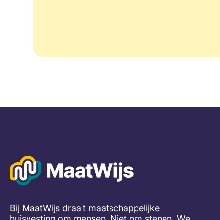
Bij MaatWijs draait maatschappelijke
huisvesting om mensen. Niet om stenen. We