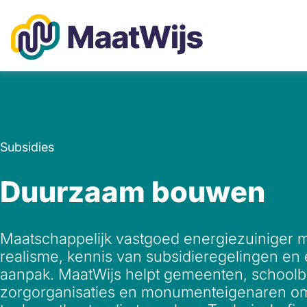
Ga
naar
de
inhoud
Maatwijs
Subsidies
Duurzaam bouwen
Maatschappelijk vastgoed energiezuiniger 
realisme, kennis van subsidieregelingen en 
aanpak. MaatWijs helpt gemeenten, schoolb
zorgorganisaties en monumenteigenaren 