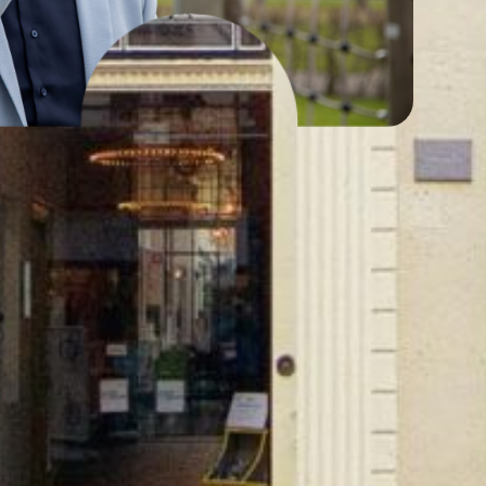
Links
Werken bij MaatWijs
Contact