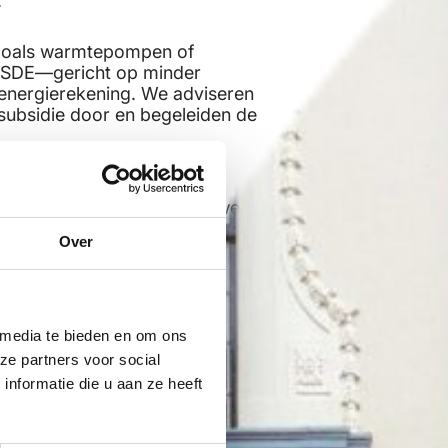
.
s zoals warmtepompen of
 ISDE—gericht op minder
 energierekening. We adviseren
subsidie door en begeleiden de
-plussers, waar een
 het hart vormt, benutten we
e voor ontmoetingsplekken. Wij
Over
plan en combineren deze met
aximaal rendement.
wkundig adviesbureaus voor de
 media te bieden en om ons
en zorgen dat jouw aanvraag
ze partners voor social
j de verantwoording staan we
zamen niet alleen wenselijk, maar
nformatie die u aan ze heeft
ord.