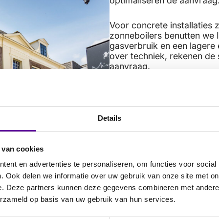
optimaliseren de aanvraag
Voor concrete installatie
zonneboilers benutten we
gasverbruik en een lagere
over techniek, rekenen de 
aanvraag.
En bij woonvormen voor 55
gemeenschappelijke ruimte
SOO: tot €175.000 subsidi
Details
helpen bij het exploitatie
andere regelingen voor m
 van cookies
We werken samen met bou
ent en advertenties te personaliseren, om functies voor social
technische onderbouwing 
. Ook delen we informatie over uw gebruik van onze site met on
staat als een huis. Ook bi
naast je. Zo wordt verduur
e. Deze partners kunnen deze gegevens combineren met andere i
ook haalbaar en verantwo
erzameld op basis van uw gebruik van hun services.
Neem contact op