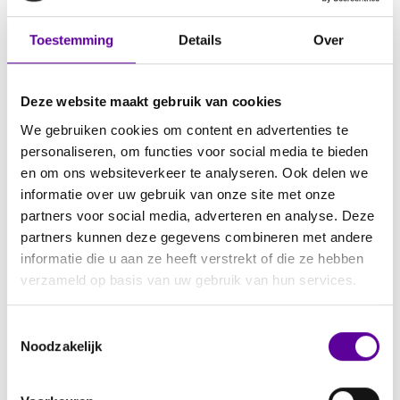
integraal plan dat richting geeft aan vervanging,
renovatie en (her)ontwikkeling. MaatWijs werd
Toestemming
Details
Over
gevraagd een strategisch plan te ontwikkelen
dat sturing geeft op basis van gebouwkwaliteit
én maatschappelijke behoefte.
Deze website maakt gebruik van cookies
We gebruiken cookies om content en advertenties te
personaliseren, om functies voor social media te bieden
Onze aanpak
en om ons websiteverkeer te analyseren. Ook delen we
Opbouw van het plan volgens het CREM-
informatie over uw gebruik van onze site met onze
partners voor social media, adverteren en analyse. Deze
model: fysiek, financieel, strategisch en
partners kunnen deze gegevens combineren met andere
functioneel
informatie die u aan ze heeft verstrekt of die ze hebben
Analyse van de portefeuille op vijf indicatoren:
verzameld op basis van uw gebruik van hun services.
bouwperiode, conditie, energieprestatie,
binnenklimaat en functionaliteit
Koppeling van demografische ontwikkelingen
Toestemmingsselectie
Noodzakelijk
en wijkgerichte data aan
huisvestingsbehoeften
Programmering van maatschappelijke