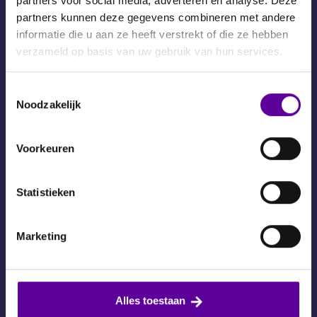
partners voor social media, adverteren en analyse. Deze
Telefoon:
partners kunnen deze gegevens combineren met andere
085 – 071 26 97
informatie die u aan ze heeft verstrekt of die ze hebben
verzameld op basis van uw gebruik van hun services.
Bezoekadres:
Dokter van Deenweg 162
Toestemmingsselectie
8025 DA Zwolle
Noodzakelijk
E-mail:
Voorkeuren
info@maatwijs.nl
Volg ons op LinkedIn:
Statistieken
Marketing
Links
Werken bij MaatWijs
Alles toestaan