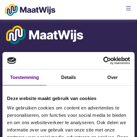
Ga
naar
de
Maatwijs
inhoud
Bij MaatWijs draait maatschappelijke huisvesting
om mensen. Niet om stenen. We brengen
gebruikers, beleidsmakers en professionals
Toestemming
Details
Over
samen om plekken te creëren die werken én
raken. We luisteren. We verbeelden. En we
bouwen samen aan sterke huisvestings-
Deze website maakt gebruik van cookies
oplossingen. Voor vandaag, morgen én daarna.
We gebruiken cookies om content en advertenties te
personaliseren, om functies voor social media te bieden
en om ons websiteverkeer te analyseren. Ook delen we
Contact
informatie over uw gebruik van onze site met onze