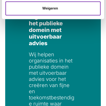
Weigeren
Wij helpen
organisaties in
het publieke
domein met
uitvoerbaar
advies
Wij helpen
organisaties in het
publieke domein
met uitvoerbaar
advies voor het
creëren van fijne
en
toekomstbestendig
e ruimte waar