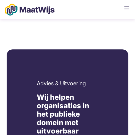
Ga
naar
de
Maatwijs
inhoud
Advies & Uitvoering
Wij helpen
organisaties in
het publieke
domein met
uitvoerbaar