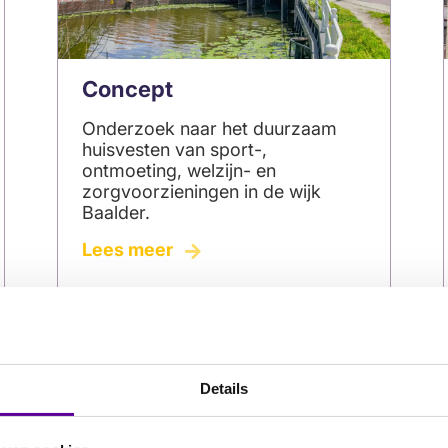
Concept
Onderzoek naar het duurzaam
huisvesten van sport-,
ontmoeting, welzijn- en
zorgvoorzieningen in de wijk
Baalder.
6
Lees meer
tips
voor
glanzend
haar
Details