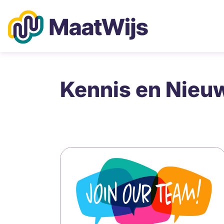
Ga
naar
de
inhoud
Maatwijs
Kennis en Nieu