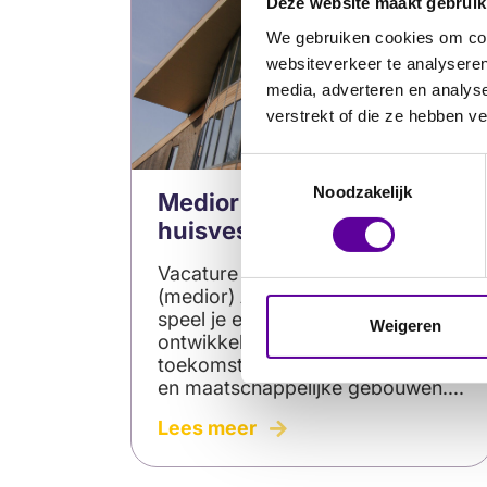
Deze website maakt gebruik
We gebruiken cookies om cont
websiteverkeer te analyseren
media, adverteren en analys
verstrekt of die ze hebben v
Toestemmingsselectie
Noodzakelijk
Medior adviseur
huisvesting
Vacature Adviseur huisvesting
(medior) Als Adviseur Huisvesting
speel je een sleutelrol in het
Weigeren
ontwikkelen van
toekomstbestendige onderwijs-
en maatschappelijke gebouwen....
6
Lees meer
tips
voor