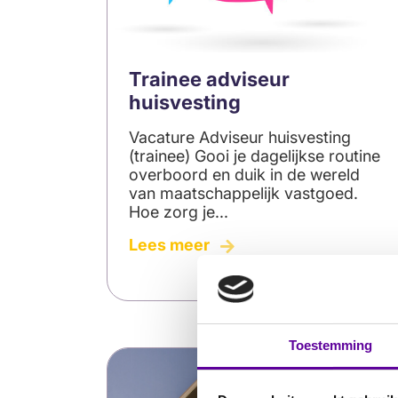
Trainee adviseur
huisvesting
Vacature Adviseur huisvesting
(trainee) Gooi je dagelijkse routine
overboord en duik in de wereld
van maatschappelijk vastgoed.
Hoe zorg je...
6
Lees meer
tips
voor
glanzend
haar
Toestemming