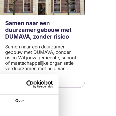
Samen naar een
duurzamer gebouw met
DUMAVA, zonder risico
Samen naar een duurzamer
gebouw met DUMAVA, zonder
risico Wil jouw gemeente, school
of maatschappelijke organisatie
verduurzamen met hulp van...
6
Lees meer
tips
voor
glanzend
haar
Over