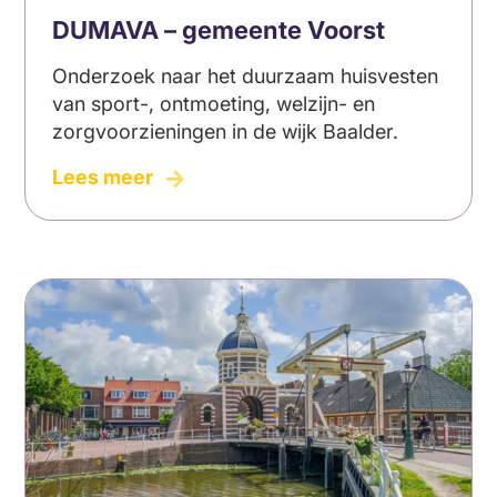
DUMAVA – gemeente Voorst
Onderzoek naar het duurzaam huisvesten
van sport-, ontmoeting, welzijn- en
zorgvoorzieningen in de wijk Baalder.
6
Lees meer
tips
voor
glanzend
haar