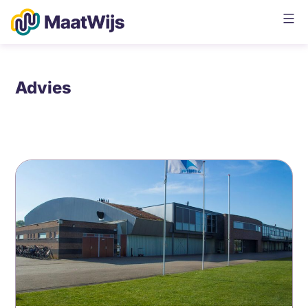
Ga
naar
de
Maatwijs
inhoud
Advies