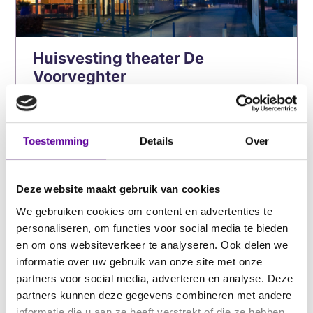
Huisvesting theater De
Voorveghter
Onderzoek naar het duurzaam huisvesten
van sport-, ontmoeting, welzijn- en
zorgvoorzieningen in de wijk Baalder.
Toestemming
Details
Over
6
Lees meer
tips
Deze website maakt gebruik van cookies
voor
We gebruiken cookies om content en advertenties te
glanzend
personaliseren, om functies voor social media te bieden
haar
en om ons websiteverkeer te analyseren. Ook delen we
informatie over uw gebruik van onze site met onze
partners voor social media, adverteren en analyse. Deze
partners kunnen deze gegevens combineren met andere
informatie die u aan ze heeft verstrekt of die ze hebben